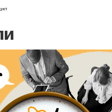
укт
ли