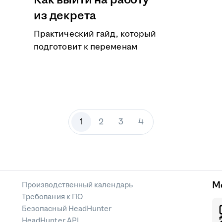
Как выйти на работу
из декрета
Практический гайд, который
подготовит к переменам
1
2
3
4
М
Производственный календарь
Требования к ПО
Безопасный HeadHunter
HeadHunter API