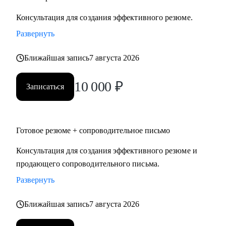
• Помогу создать сильное резюме, выделить достижения и
Консультация для создания эффективного резюме.
адаптировать опыт под целевую роль.
Развернуть
• Помогу подготовиться к собеседованиям:
самопрезентация, ответы на сложные вопросы, разбор
Ближайшая запись
7 августа 2026
карьерных кейсов.
• Помогу выстроить стратегию поиска работы: выбор
10 000
₽
Записаться
целевых ролей и компаний, усиление профиля, повышение
количества релевантных приглашений.
• Помогу сократить срок поиска работы, повысить
конверсию из откликов в интервью и усилить позицию
Готовое резюме + сопроводительное письмо
при карьерном переходе.
Консультация для создания эффективного резюме и
продающего сопроводительного письма.
Кому могу помочь:
Развернуть
• Специалистам в сфере информационных технологий:
разработчикам, тестировщикам, DevOps-инженерам,
Ближайшая запись
7 августа 2026
аналитикам, специалистам по данным.
• Специалистам цифровых профессий: маркетинг, продукт,