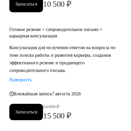
10 500
₽
Записаться
аналитика, электронная коммерция.
• Руководителям команд и менеджерам в IT- и цифровых
направлениях.
• Тем, кто планирует переход в сферу информационных
Готовое резюме + сопроводительное письмо +
технологий или хочет сменить карьерное направление
карьерная консультация
внутри цифровой среды.
Консультация для получения ответов на вопросы по
теме поиска работы и развития карьеры, создания
эффективного резюме и продающего
сопроводительного письма.
Развернуть
Ближайшая запись
7 августа 2026
24 000
₽
Записаться
15 500
₽