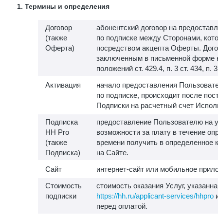
1. Термины и определения
Договор
абонентский договор на предоставл
(также
по подписке между Сторонами, кот
Оферта)
посредством акцепта Оферты. Дого
заключенным в письменной форме 
положений ст. 429.4, п. 3 ст. 434, п. 
Активация
начало предоставления Пользовате
по подписке, происходит после пос
Подписки на расчетный счет Испол
Подписка
предоставление Пользователю на у
HH Pro
возможности за плату в течение о
(также
времени получить в определенное 
Подписка)
на Сайте.
Сайт
интернет-сайт или мобильное прило
Стоимость
стоимость оказания Услуг, указанна
подписки
https://hh.ru/applicant-services/hhpro
и
перед оплатой.